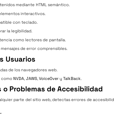
contenidos mediante HTML semántico.
elementos interactivos.
atible con teclado.
r la legibilidad.
tencia como lectores de pantalla.
 mensajes de error comprensibles.
s Usuarios
adas de los navegadores web.
as como
NVDA
,
JAWS
,
VoiceOver
y
TalkBack
.
 o Problemas de Accesibilidad
lquier parte del sitio web, detectas errores de accesibili
s